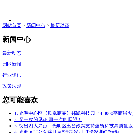
网站首页
>
新闻中心
>
最新动态
新闻中心
最新动态
园区新闻
行业资讯
政策法规
您可能喜欢
1. 光明中心区【凤凰商圈】邦凯科技园144-3000平商铺
2. 又一次的见证 再一次的展望！
3. 突出四大亮点，光明区出台政策支持建筑科技高质量
4. 光明区非公党委开展“行走深圳 打卡深圳红”活动